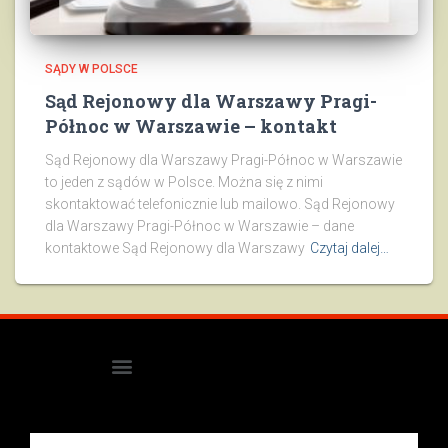
SĄDY W POLSCE
Sąd Rejonowy dla Warszawy Pragi-
Północ w Warszawie – kontakt
Sąd Rejonowy dla Warszawy Pragi-Północ w Warszawie
to jeden z sądów w Polsce. Można się z nimi
skontaktować telefonicznie lub mailowo. Sąd Rejonowy
dla Warszawy Pragi-Północ w Warszawie – dane
kontaktowe Sąd Rejonowy dla Warszawy
Czytaj dalej…