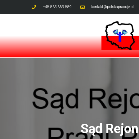
+48 835 889 889
kontakt@polskapracuje.pl
Sąd Rejon