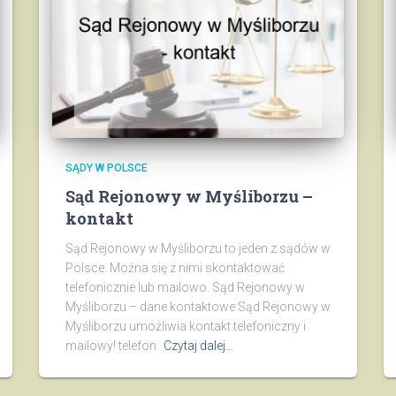
SĄDY W POLSCE
Sąd Rejonowy w Myśliborzu –
kontakt
Sąd Rejonowy w Myśliborzu to jeden z sądów w
Polsce. Można się z nimi skontaktować
telefonicznie lub mailowo. Sąd Rejonowy w
Myśliborzu – dane kontaktowe Sąd Rejonowy w
Myśliborzu umożliwia kontakt telefoniczny i
mailowy! telefon:
Czytaj dalej…