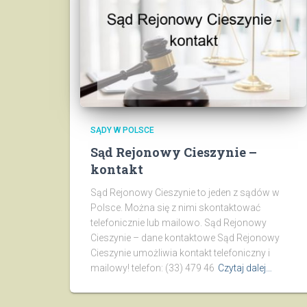
SĄDY W POLSCE
Sąd Rejonowy Cieszynie –
kontakt
Sąd Rejonowy Cieszynie to jeden z sądów w
Polsce. Można się z nimi skontaktować
telefonicznie lub mailowo. Sąd Rejonowy
Cieszynie – dane kontaktowe Sąd Rejonowy
Cieszynie umożliwia kontakt telefoniczny i
mailowy! telefon: (33) 479 46
Czytaj dalej…