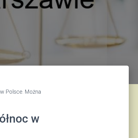
 w Polsce. Można
ółnoc w