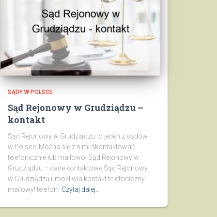
SĄDY W POLSCE
Sąd Rejonowy w Grudziądzu –
kontakt
Sąd Rejonowy w Grudziądzu to jeden z sądów
w Polsce. Można się z nimi skontaktować
telefonicznie lub mailowo. Sąd Rejonowy w
Grudziądzu – dane kontaktowe Sąd Rejonowy
w Grudziądzu umożliwia kontakt telefoniczny i
mailowy! telefon:
Czytaj dalej…