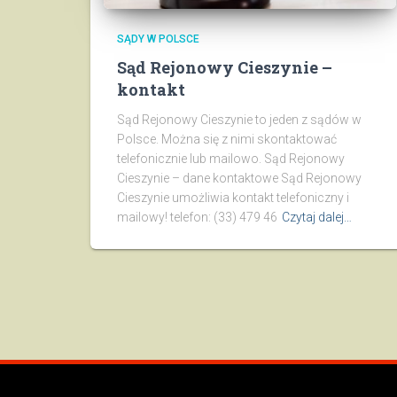
SĄDY W POLSCE
Sąd Rejonowy Cieszynie –
kontakt
Sąd Rejonowy Cieszynie to jeden z sądów w
Polsce. Można się z nimi skontaktować
telefonicznie lub mailowo. Sąd Rejonowy
Cieszynie – dane kontaktowe Sąd Rejonowy
Cieszynie umożliwia kontakt telefoniczny i
mailowy! telefon: (33) 479 46
Czytaj dalej…