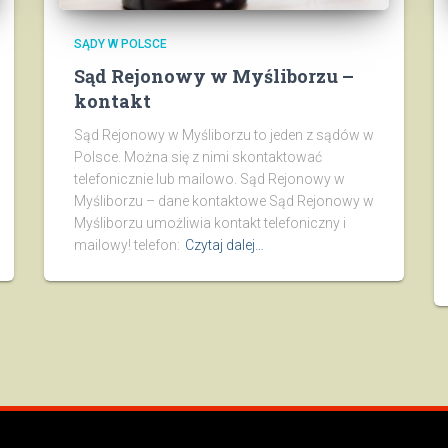
SĄDY W POLSCE
Sąd Rejonowy w Myśliborzu –
kontakt
Sąd Rejonowy w Myśliborzu to jeden z sądów w
Polsce. Można się z nimi skontaktować
telefonicznie lub mailowo. Sąd Rejonowy w
Myśliborzu – dane kontaktowe Sąd Rejonowy w
Myśliborzu umożliwia kontakt telefoniczny i
mailowy! telefon:
Czytaj dalej…