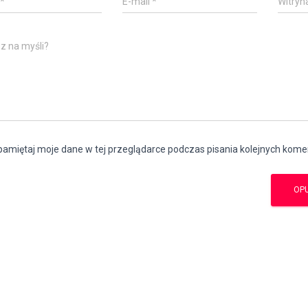
*
E-mail
*
Witryn
z na myśli?
amiętaj moje dane w tej przeglądarce podczas pisania kolejnych kome