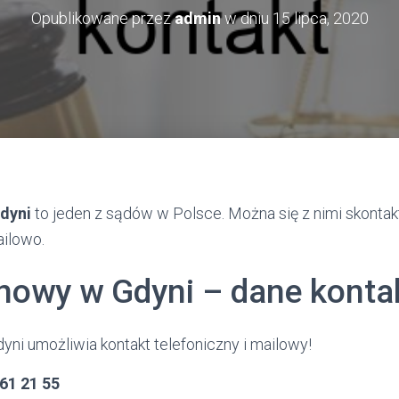
Opublikowane przez
admin
w dniu
15 lipca, 2020
dyni
to jeden z sądów w Polsce. Można się z nimi skonta
ailowo.
nowy w Gdyni – dane kont
ni umożliwia kontakt telefoniczny i mailowy!
661 21 55