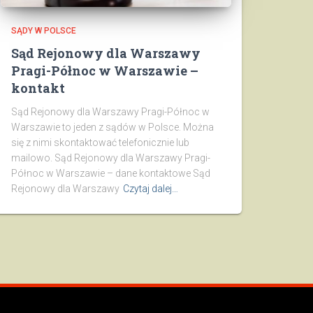
SĄDY W POLSCE
Sąd Rejonowy dla Warszawy
Pragi-Północ w Warszawie –
kontakt
Sąd Rejonowy dla Warszawy Pragi-Północ w
Warszawie to jeden z sądów w Polsce. Można
się z nimi skontaktować telefonicznie lub
mailowo. Sąd Rejonowy dla Warszawy Pragi-
Północ w Warszawie – dane kontaktowe Sąd
Rejonowy dla Warszawy
Czytaj dalej…