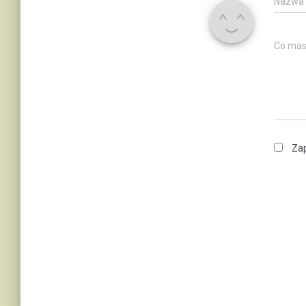
Nazwa
Co mas
Zap