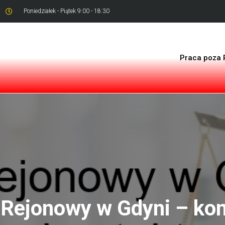
Poniedziałek - Piątek 9:00 - 18:30
Praca poza 
 Rejonowy w Gdyni – kon