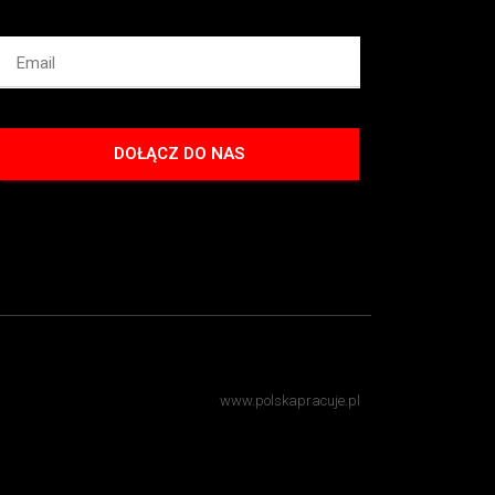
DOŁĄCZ DO NAS
www.polskapracuje.pl