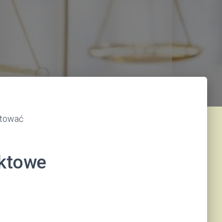
ktować
aktowe