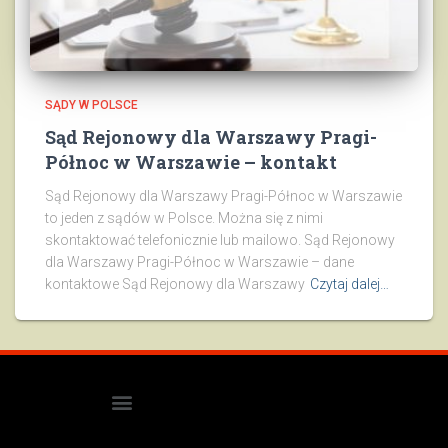
SĄDY W POLSCE
Sąd Rejonowy dla Warszawy Pragi-
Północ w Warszawie – kontakt
Sąd Rejonowy dla Warszawy Pragi-Północ w Warszawie
to jeden z sądów w Polsce. Można się z nimi
skontaktować telefonicznie lub mailowo. Sąd Rejonowy
dla Warszawy Pragi-Północ w Warszawie – dane
kontaktowe Sąd Rejonowy dla Warszawy
Czytaj dalej…