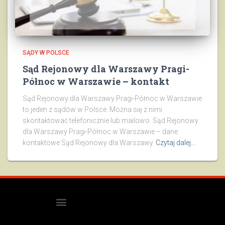
SĄDY W POLSCE
Sąd Rejonowy dla Warszawy Pragi-
Północ w Warszawie – kontakt
Sąd Rejonowy dla Warszawy Pragi-Północ w Warszawie
to jeden z sądów w Polsce. Można się z nimi
skontaktować telefonicznie lub mailowo. Sąd Rejonowy
dla Warszawy Pragi-Północ w Warszawie – dane
kontaktowe Sąd Rejonowy dla Warszawy
Czytaj dalej…