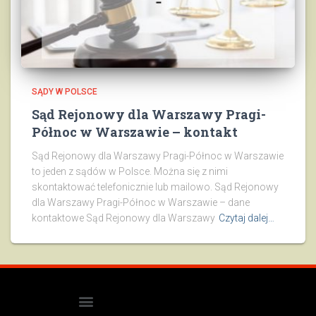
SĄDY W POLSCE
Sąd Rejonowy dla Warszawy Pragi-
Północ w Warszawie – kontakt
Sąd Rejonowy dla Warszawy Pragi-Północ w Warszawie
to jeden z sądów w Polsce. Można się z nimi
skontaktować telefonicznie lub mailowo. Sąd Rejonowy
dla Warszawy Pragi-Północ w Warszawie – dane
kontaktowe Sąd Rejonowy dla Warszawy
Czytaj dalej…