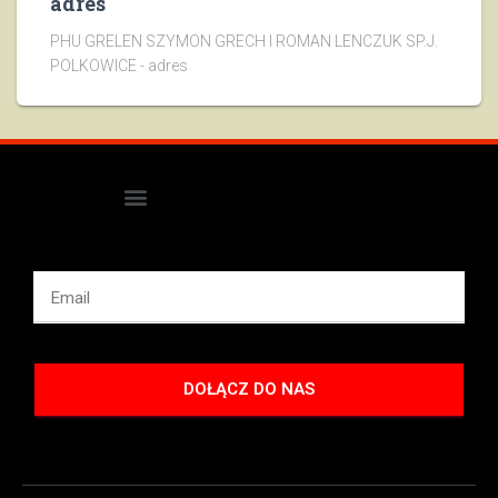
adres
PHU GRELEN SZYMON GRECH I ROMAN LENCZUK SP.J.
POLKOWICE - adres
DOŁĄCZ DO NAS