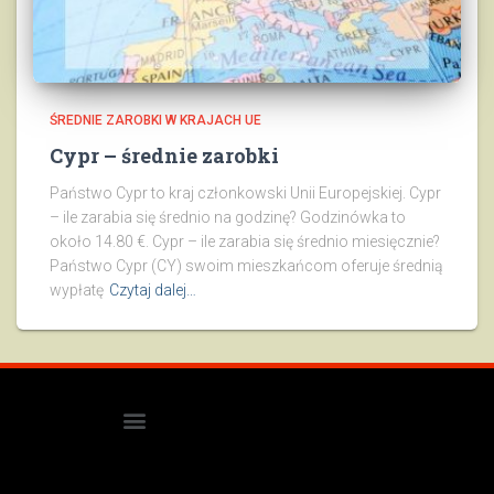
ŚREDNIE ZAROBKI W KRAJACH UE
Cypr – średnie zarobki
Państwo Cypr to kraj członkowski Unii Europejskiej. Cypr
– ile zarabia się średnio na godzinę? Godzinówka to
około 14.80 €. Cypr – ile zarabia się średnio miesięcznie?
Państwo Cypr (CY) swoim mieszkańcom oferuje średnią
wypłatę
Czytaj dalej…