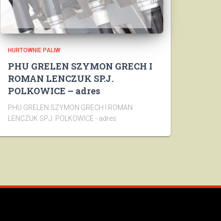
HURTOWNIE PALIW
PHU GRELEN SZYMON GRECH I
ROMAN LENCZUK SP.J.
POLKOWICE – adres
PHU GRELEN SZYMON GRECH I ROMAN
LENCZUK SP.J. POLKOWICE - adres