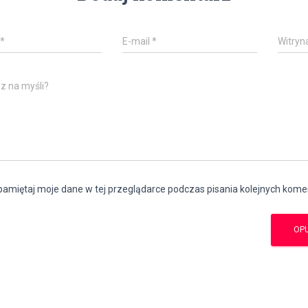
*
E-mail
*
Witryn
z na myśli?
amiętaj moje dane w tej przeglądarce podczas pisania kolejnych kome