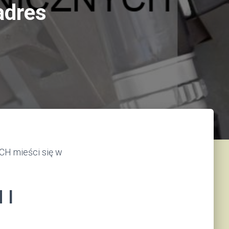
dres
 mieści się w
 I