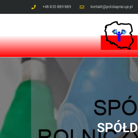
+48 835 889 889
kontakt@polskapracuje.pl
SPÓŁD