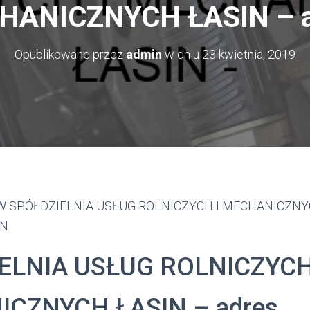
HANICZNYCH ŁASIN – a
Opublikowane przez
admin
w dniu
23 kwietnia, 2019
 SPÓŁDZIELNIA USŁUG ROLNICZYCH I MECHANICZNYCH
IN
ELNIA USŁUG ROLNICZYCH
CZNYCH ŁASIN – adres