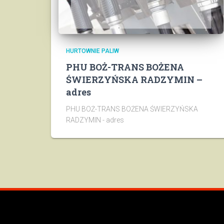
HURTOWNIE PALIW
PHU BOŻ-TRANS BOŻENA
ŚWIERZYŃSKA RADZYMIN –
adres
PHU BOŻ-TRANS BOŻENA ŚWIERZYŃSKA
RADZYMIN - adres