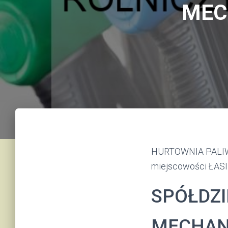
MEC
HURTOWNIA PALIW
miejscowości ŁAS
SPÓŁDZI
MECHANI