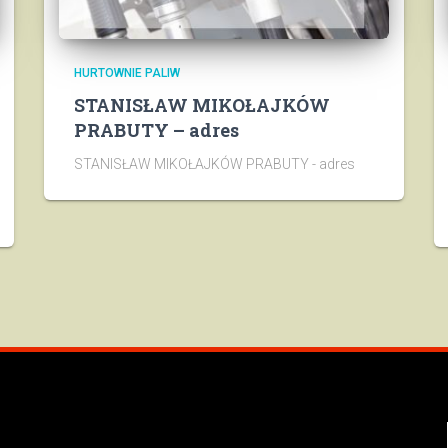
HURTOWNIE PALIW
STANISŁAW MIKOŁAJKÓW
PRABUTY – adres
STANISŁAW MIKOŁAJKÓW PRABUTY - adres