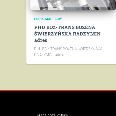
HURTOWNIE PALIW
PHU BOŻ-TRANS BOŻENA
ŚWIERZYŃSKA RADZYMIN –
adres
PHU BOŻ-TRANS BOŻENA ŚWIERZYŃSKA
RADZYMIN - adres
Praca poza Polską