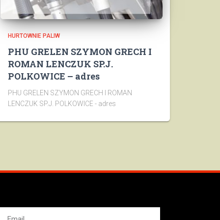
HURTOWNIE PALIW
PHU GRELEN SZYMON GRECH I
ROMAN LENCZUK SP.J.
POLKOWICE – adres
PHU GRELEN SZYMON GRECH I ROMAN
LENCZUK SP.J. POLKOWICE - adres