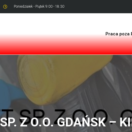
Poniedziałek - Piątek 9:00 - 18:30
Praca poza 
P. Z O.O. GDAŃSK – K