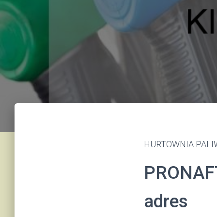
HURTOWNIA PALIW 
PRONAFT
adres