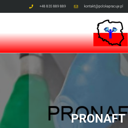
+48 835 889 889
kontakt@polskapracuje.pl
PRONAFT S