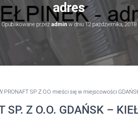
adres
Opublikowane przez
admin
w dniu
12 października, 2018
PRONAFT SP. Z O.O. mieści się w miejscowości GDAŃS
 SP. Z O.O. GDAŃSK – KIE