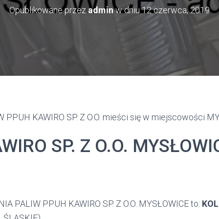
Opublikowane przez
admin
w dniu
12 czerwca, 2019
PPUH KAWIRO SP. Z O.O. mieści się w miejscowości 
WIRO SP. Z O.O. MYSŁOWI
IA PALIW PPUH KAWIRO SP. Z O.O. MYSŁOWICE to:
KOL
 ŚLĄSKIE)