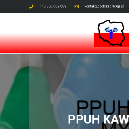
+48 835 889 889
kontakt@polskapracuje.pl
PPUH KAWI