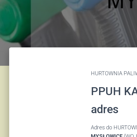
HURTOWNIA PALIW 
PPUH KA
adres
Adres do HURTOWN
MYSŁOWICE
(WOJ.