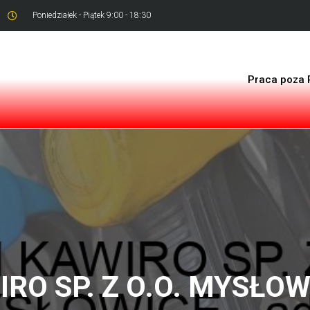
Poniedziałek - Piątek 9:00 - 18:30
Praca poza 
RO SP. Z O.O. MYSŁOWI