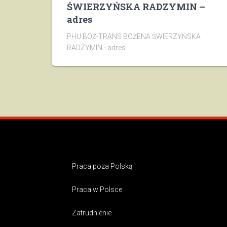
ŚWIERZYŃSKA RADZYMIN –
adres
PHU BOŻ-TRANS BOŻENA ŚWIERZYŃSKA
RADZYMIN - adres
Praca poza Polską
Praca w Polsce
Zatrudnienie