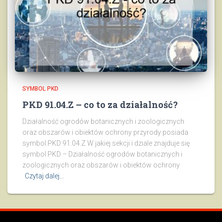
SYMBOL PKD
PKD 91.04.Z – co to za działalność?
Działalność ogrodów botanicznych i zoologicznych
oraz obszarów i obiektów ochrony przyrody posiada
symbol PKD 91.04.Z W jakiej sekcji i dziale znajduje się
symbol PKD – Działalność ogrodów botanicznych i
zoologicznych oraz obszarów i obiektów ochrony
Czytaj dalej…