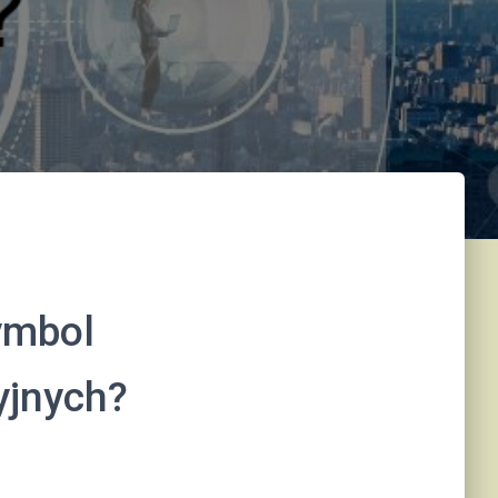
symbol
yjnych?