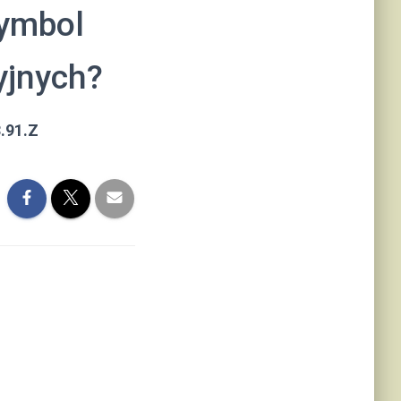
symbol
yjnych?
.91.Z