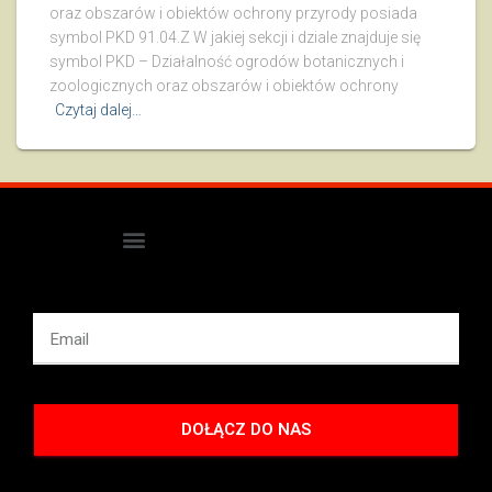
oraz obszarów i obiektów ochrony przyrody posiada
symbol PKD 91.04.Z W jakiej sekcji i dziale znajduje się
symbol PKD – Działalność ogrodów botanicznych i
zoologicznych oraz obszarów i obiektów ochrony
Czytaj dalej…
DOŁĄCZ DO NAS