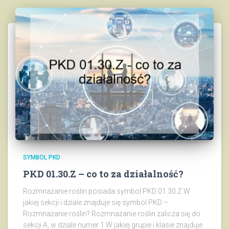
SYMBOL PKD
PKD 01.30.Z – co to za działalność?
Rozmnażanie roślin posiada symbol PKD 01.30.Z W
jakiej sekcji i dziale znajduje się symbol PKD –
Rozmnażanie roślin? Rozmnażanie roślin zalicza się do
sekcji A, w dziale numer 1 W jakiej grupie i klasie znajduje