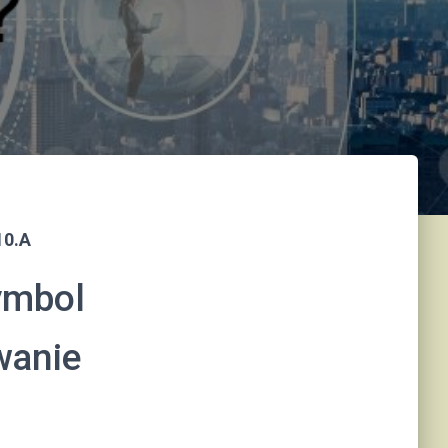
10.A
symbol
wanie