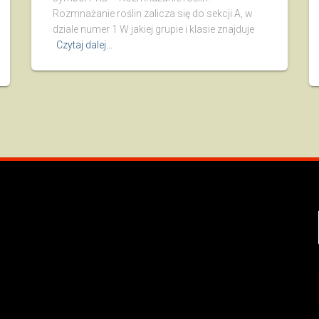
Rozmnażanie roślin zalicza się do sekcji A, w
dziale numer 1 W jakiej grupie i klasie znajduje
Czytaj dalej…