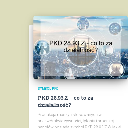
SYMBOL PKD
PKD 28.93.Z – co to za
działalność?
Produkcja maszyn stosowanych w
przetwórstwie żywności, tytoniu i produkcji
napojów posiada symbol PKD 28.93.Z W jakiej