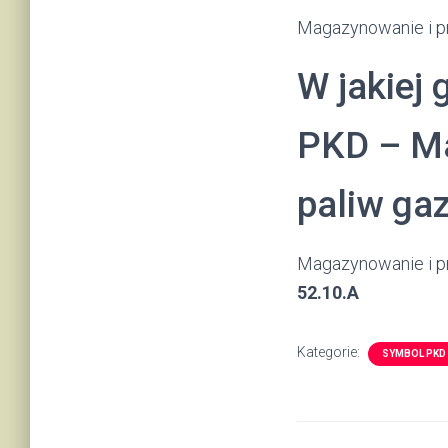
Magazynowanie i pr
W jakiej 
PKD – M
paliw ga
Magazynowanie i pr
52.10.A
Kategorie:
SYMBOL PKD