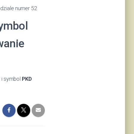
 dziale numer 52
symbol
wanie
 i symbol
PKD