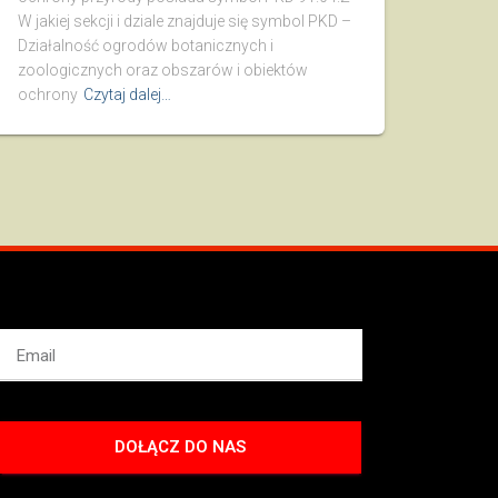
W jakiej sekcji i dziale znajduje się symbol PKD –
Działalność ogrodów botanicznych i
zoologicznych oraz obszarów i obiektów
ochrony
Czytaj dalej…
DOŁĄCZ DO NAS