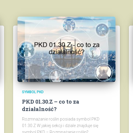
SYMBOL PKD
PKD 01.30.Z – co to za
działalność?
Rozmnażanie roślin posiada symbol PKD
01.30.Z W jakiej sekcji i dziale znajduje się
symbol PKD – Rozmnażanie roślin?