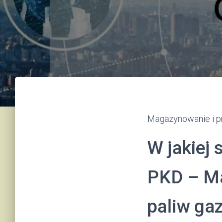
Magazynowanie i p
W jakiej 
PKD – M
paliw ga