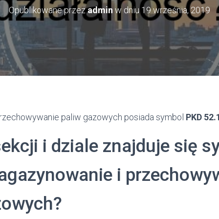
Opublikowane przez
admin
w dniu
19 września, 2019
rzechowywanie paliw gazowych posiada symbol
PKD 52.
sekcji i dziale znajduje się 
agazynowanie i przechowy
zowych?