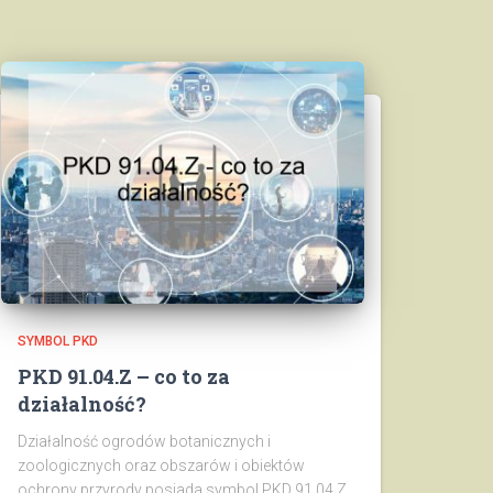
SYMBOL PKD
PKD 91.04.Z – co to za
działalność?
Działalność ogrodów botanicznych i
zoologicznych oraz obszarów i obiektów
ochrony przyrody posiada symbol PKD 91.04.Z