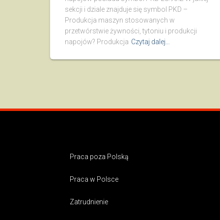
sekcji i dziale znajduje się symbol PKD –
Produkcja maszyn stosowanych w
przetwórstwie żywności, tytoniu i produkcji
napojów? Produkcja
Czytaj dalej…
Praca poza Polską
Praca w Polsce
Zatrudnienie