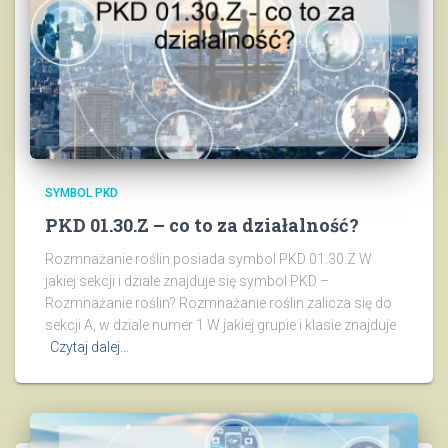
SYMBOL PKD
PKD 01.30.Z – co to za działalność?
Rozmnażanie roślin posiada symbol PKD 01.30.Z W
jakiej sekcji i dziale znajduje się symbol PKD –
Rozmnażanie roślin? Rozmnażanie roślin zalicza się do
sekcji A, w dziale numer 1 W jakiej grupie i klasie znajduje
Czytaj dalej…