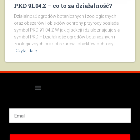
PKD 91.04.Z – co to za działalność?
Działalność ogrodów botanicznych i zoologicznych
oraz obszarów i obiektów ochrony przyrody posiada
symbol PKD 91.04.Z W jakiej sekcji i dziale znajduje się
symbol PKD – Działalność ogrodów botanicznych i
zoologicznych oraz obszarów i obiektów ochrony
Czytaj dalej…