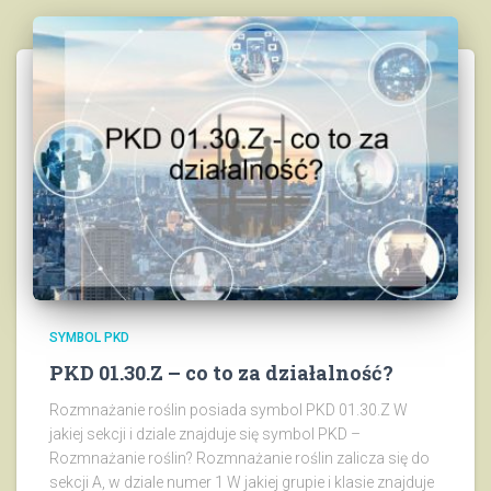
SYMBOL PKD
PKD 01.30.Z – co to za działalność?
Rozmnażanie roślin posiada symbol PKD 01.30.Z W
jakiej sekcji i dziale znajduje się symbol PKD –
Rozmnażanie roślin? Rozmnażanie roślin zalicza się do
sekcji A, w dziale numer 1 W jakiej grupie i klasie znajduje