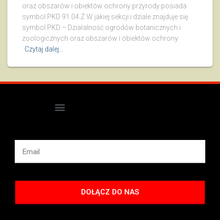
oraz obszarów i obiektów ochrony przyrody posiada
symbol PKD 91.04.Z W jakiej sekcji i dziale znajduje się
symbol PKD – Działalność ogrodów botanicznych i
zoologicznych oraz obszarów i obiektów ochrony
Czytaj dalej…
DOŁĄCZ DO NAS