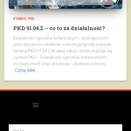
SYMBOL PKD
PKD 91.04.Z – co to za działalność?
Działalność ogrodów botanicznych i zoologicznych
oraz obszarów i obiektów ochrony przyrody posiada
symbol PKD 91.04.Z W jakiej sekcji i dziale znajduje się
symbol PKD – Działalność ogrodów botanicznych i
zoologicznych oraz obszarów i obiektów ochrony
Czytaj dalej…