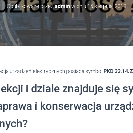
Opublikowane przez
admin
w dniu
15 sierpnia, 2018
acja urządzeń elektrycznych posiada symbol
PKD 33.14.Z
sekcji i dziale znajduje się 
prawa i konserwacja urząd
znych?