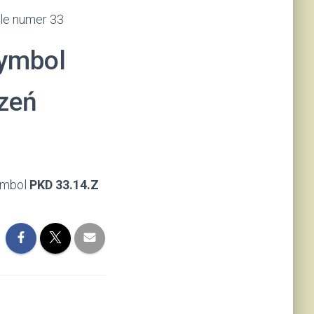
ale numer 33
symbol
zeń
symbol
PKD 33.14.Z