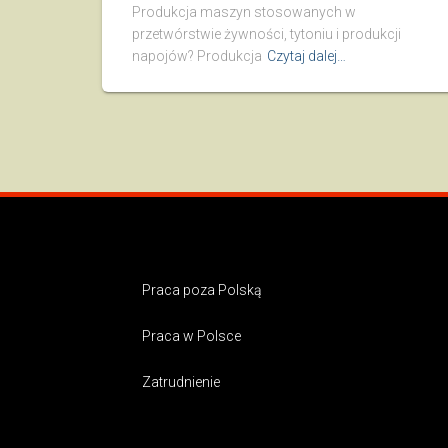
Produkcja maszyn stosowanych w
przetwórstwie żywności, tytoniu i produkcji
napojów? Produkcja
Czytaj dalej…
Praca poza Polską
Praca w Polsce
Zatrudnienie