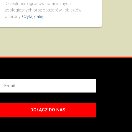
Działalność ogrodów botanicznych i
zoologicznych oraz obszarów i obiektów
ochrony
Czytaj dalej…
DOŁĄCZ DO NAS