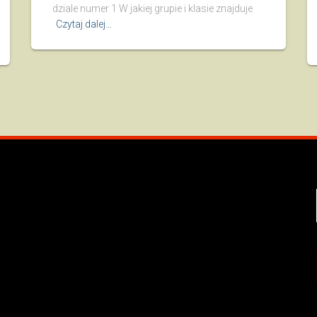
dziale numer 1 W jakiej grupie i klasie znajduje
Czytaj dalej…