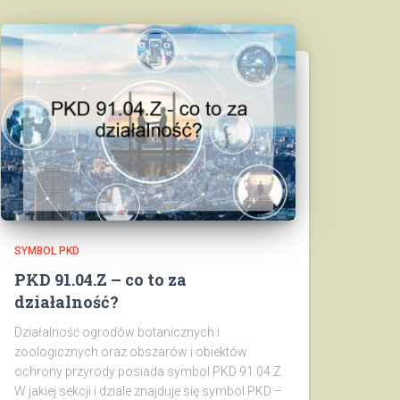
SYMBOL PKD
PKD 91.04.Z – co to za
działalność?
Działalność ogrodów botanicznych i
zoologicznych oraz obszarów i obiektów
ochrony przyrody posiada symbol PKD 91.04.Z
W jakiej sekcji i dziale znajduje się symbol PKD –