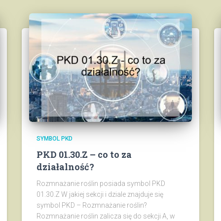
SYMBOL PKD
PKD 01.30.Z – co to za
działalność?
Rozmnażanie roślin posiada symbol PKD
01.30.Z W jakiej sekcji i dziale znajduje się
symbol PKD – Rozmnażanie roślin?
Rozmnażanie roślin zalicza się do sekcji A, w