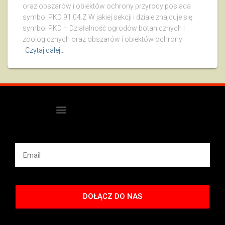
oraz obszarów i obiektów ochrony przyrody posiada
symbol PKD 91.04.Z W jakiej sekcji i dziale znajduje się
symbol PKD – Działalność ogrodów botanicznych i
zoologicznych oraz obszarów i obiektów ochrony
Czytaj dalej…
DOŁĄCZ DO NAS