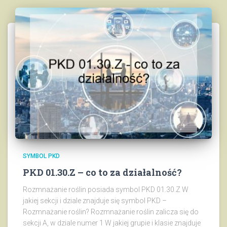
SYMBOL PKD
PKD 01.30.Z – co to za działalność?
Rozmnażanie roślin posiada symbol PKD 01.30.Z W
jakiej sekcji i dziale znajduje się symbol PKD –
Rozmnażanie roślin? Rozmnażanie roślin zalicza się do
sekcji A, w dziale numer 1 W jakiej grupie i klasie znajduje