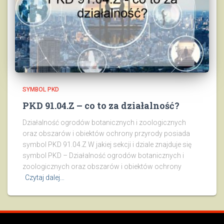
SYMBOL PKD
PKD 91.04.Z – co to za działalność?
Działalność ogrodów botanicznych i zoologicznych
oraz obszarów i obiektów ochrony przyrody posiada
symbol PKD 91.04.Z W jakiej sekcji i dziale znajduje się
symbol PKD – Działalność ogrodów botanicznych i
zoologicznych oraz obszarów i obiektów ochrony
Czytaj dalej…