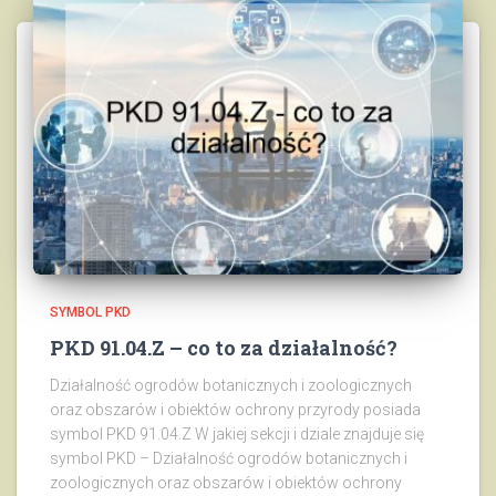
SYMBOL PKD
PKD 91.04.Z – co to za działalność?
Działalność ogrodów botanicznych i zoologicznych
oraz obszarów i obiektów ochrony przyrody posiada
symbol PKD 91.04.Z W jakiej sekcji i dziale znajduje się
symbol PKD – Działalność ogrodów botanicznych i
zoologicznych oraz obszarów i obiektów ochrony