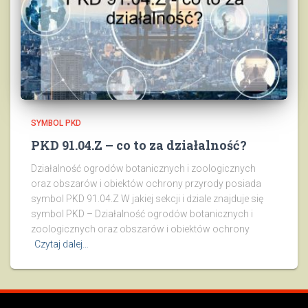
SYMBOL PKD
PKD 91.04.Z – co to za działalność?
Działalność ogrodów botanicznych i zoologicznych
oraz obszarów i obiektów ochrony przyrody posiada
symbol PKD 91.04.Z W jakiej sekcji i dziale znajduje się
symbol PKD – Działalność ogrodów botanicznych i
zoologicznych oraz obszarów i obiektów ochrony
Czytaj dalej…