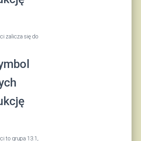
i zalicza się do
symbol
łych
ukcję
i to grupa 13.1,