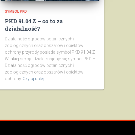
SYMBOL PKD
PKD 91.04.Z – co to za
działalność?
Działalność ogrodów botanicznych i
zoologicznych oraz obszarów i obiektów
ochrony przyrody posiada symbol PKD 91.04.Z
W jakiej sekcji i dziale znajduje się symbol PKD –
Działalność ogrodów botanicznych i
zoologicznych oraz obszarów i obiektów
ochrony
Czytaj dalej…