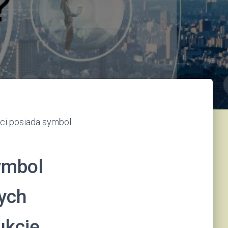
ici posiada symbol
symbol
łych
ukcję