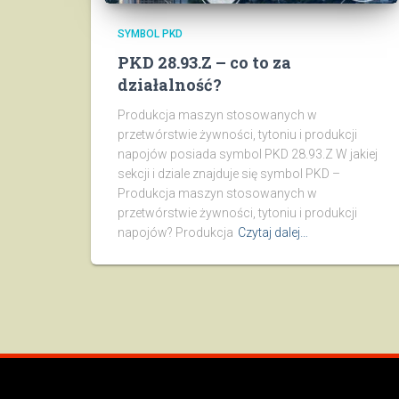
SYMBOL PKD
PKD 28.93.Z – co to za
działalność?
Produkcja maszyn stosowanych w
przetwórstwie żywności, tytoniu i produkcji
napojów posiada symbol PKD 28.93.Z W jakiej
sekcji i dziale znajduje się symbol PKD –
Produkcja maszyn stosowanych w
przetwórstwie żywności, tytoniu i produkcji
napojów? Produkcja
Czytaj dalej…