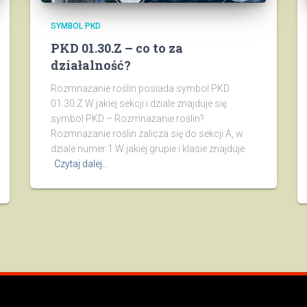
SYMBOL PKD
PKD 01.30.Z – co to za
działalność?
Rozmnażanie roślin posiada symbol PKD
01.30.Z W jakiej sekcji i dziale znajduje się
symbol PKD – Rozmnażanie roślin?
Rozmnażanie roślin zalicza się do sekcji A, w
dziale numer 1 W jakiej grupie i klasie znajduje
Czytaj dalej…