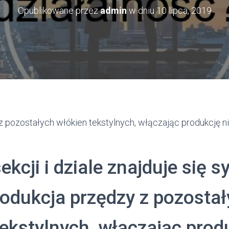
Opublikowane przez
admin
w dniu
10 lipca, 2019
z pozostałych włókien tekstylnych, włączając produkcję n
sekcji i dziale znajduje się 
odukcja przędzy z pozosta
tekstylnych, włączając prod