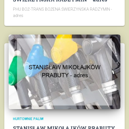
PHU BOŻ-TRANS BOŻENA ŚWIERZYŃSKA RADZYMIN -
adres
HURTOWNIE PALIW
STANISŁAW MIKOŁAJKÓW PRABUTY