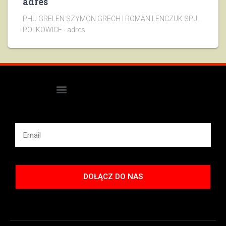
adres
PHU GRELEN SZYMON GRECH I ROMAN LENCZUK SP.J.
POLKOWICE - adres
DOŁĄCZ DO NAS