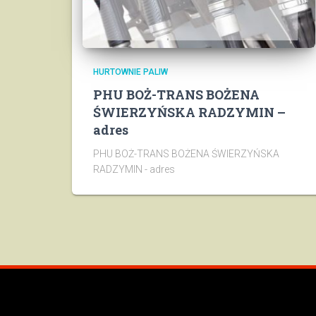
HURTOWNIE PALIW
PHU BOŻ-TRANS BOŻENA
ŚWIERZYŃSKA RADZYMIN –
adres
PHU BOŻ-TRANS BOŻENA ŚWIERZYŃSKA
RADZYMIN - adres