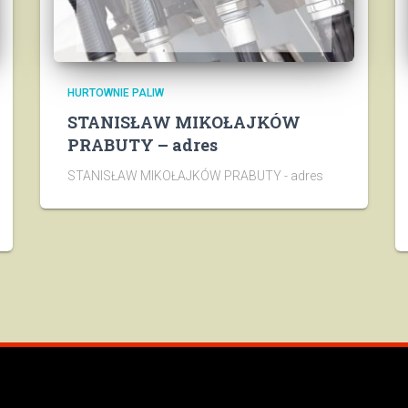
HURTOWNIE PALIW
STANISŁAW MIKOŁAJKÓW
PRABUTY – adres
STANISŁAW MIKOŁAJKÓW PRABUTY - adres