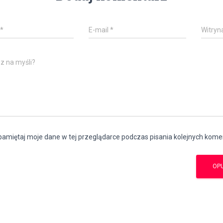
*
E-mail
*
Witryn
z na myśli?
amiętaj moje dane w tej przeglądarce podczas pisania kolejnych kome