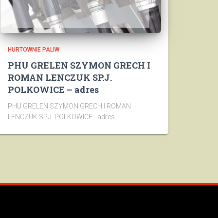
HURTOWNIE PALIW
PHU GRELEN SZYMON GRECH I
ROMAN LENCZUK SP.J.
POLKOWICE – adres
PHU GRELEN SZYMON GRECH I ROMAN
LENCZUK SP.J. POLKOWICE - adres