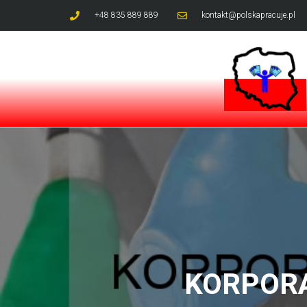
+48 835 889 889
kontakt@polskapracuje.pl
KORPORA