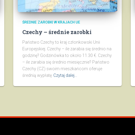
ŚREDNIE ZAROBKI W KRAJACH UE
Czechy – średnie zarobki
Państwo Czechy to kraj członkowski Unii
Europejskiej. Czechy – ile zarabia się średnio na
godzinę? Godzinówka to około 11.30 €. Czechy
– ile zarabia się średnio miesięcznie? Państwo
Czechy (CZ) swoim mieszkańcom oferuje
średnią wypłatę
Czytaj dalej…