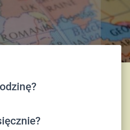
godzinę?
sięcznie?