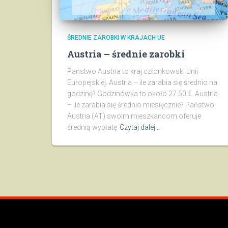
ŚREDNIE ZAROBKI W KRAJACH UE
Austria – średnie zarobki
Państwo Austria to kraj członkowski Unii
Europejskiej. Austria – ile zarabia się średnio na
godzinę? Godzinówka to około 27.50 €. Austria
– ile zarabia się średnio miesięcznie? Państwo
Austria (AT) swoim mieszkańcom oferuje
średnią wypłatę
Czytaj dalej…