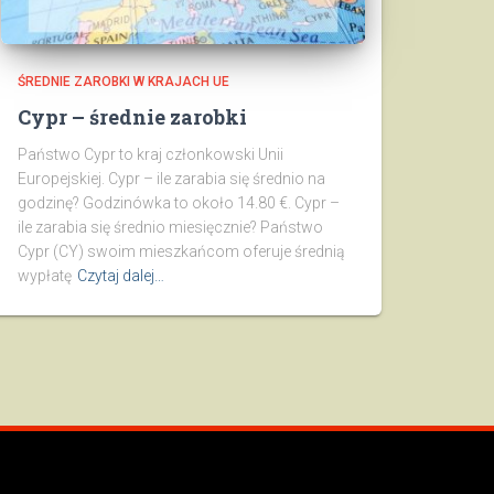
ŚREDNIE ZAROBKI W KRAJACH UE
Cypr – średnie zarobki
Państwo Cypr to kraj członkowski Unii
Europejskiej. Cypr – ile zarabia się średnio na
godzinę? Godzinówka to około 14.80 €. Cypr –
ile zarabia się średnio miesięcznie? Państwo
Cypr (CY) swoim mieszkańcom oferuje średnią
wypłatę
Czytaj dalej…