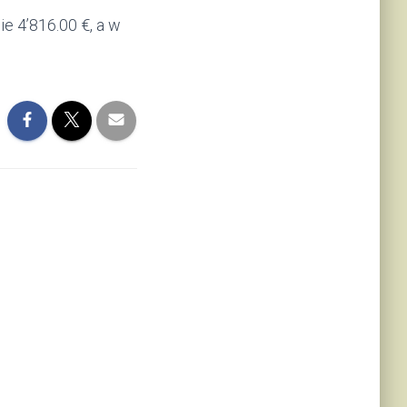
e 4’816.00 €, a w