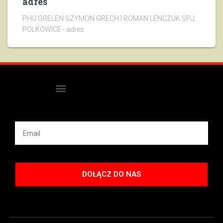
adres
PHU GRELEN SZYMON GRECH I ROMAN LENCZUK SP.J.
POLKOWICE - adres
DOŁĄCZ DO NAS