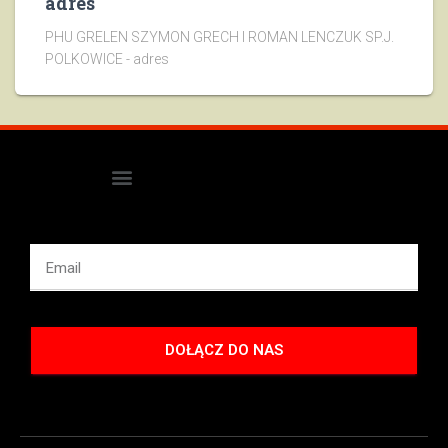
adres
PHU GRELEN SZYMON GRECH I ROMAN LENCZUK SP.J.
POLKOWICE - adres
DOŁĄCZ DO NAS