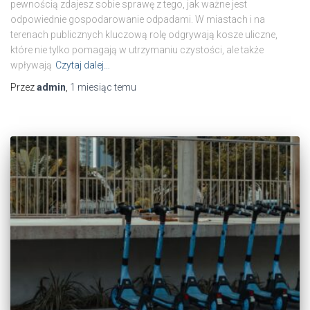
pewnością zdajesz sobie sprawę z tego, jak ważne jest
odpowiednie gospodarowanie odpadami. W miastach i na
terenach publicznych kluczową rolę odgrywają kosze uliczne,
które nie tylko pomagają w utrzymaniu czystości, ale także
wpływają
Czytaj dalej…
Przez
admin
,
1 miesiąc
temu