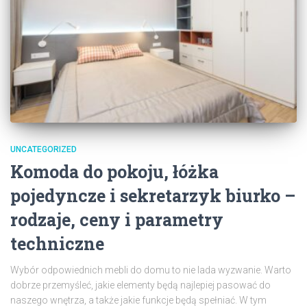
UNCATEGORIZED
Komoda do pokoju, łóżka
pojedyncze i sekretarzyk biurko –
rodzaje, ceny i parametry
techniczne
Wybór odpowiednich mebli do domu to nie lada wyzwanie. Warto
dobrze przemyśleć, jakie elementy będą najlepiej pasować do
naszego wnętrza, a także jakie funkcje będą spełniać. W tym