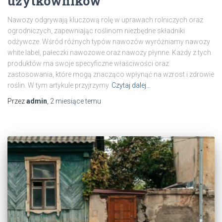
użytkowników
Nawozy odgrywają kluczową rolę w uprawach rolniczych oraz
ogrodniczych, zapewniając roślinom niezbędne składniki
odżywcze. Wśród różnych typów nawozów wyróżniamy nawozy
white label, pałeczki nawozowe oraz nawozy płynne. Każdy z tych
produktów ma swoje specyficzne właściwości oraz
zastosowania, które mogą znacząco wpłynąć na wzrost i zdrowie
roślin. W tym artykule przyjrzymy
Czytaj dalej…
Przez
admin
,
2 miesiące
temu