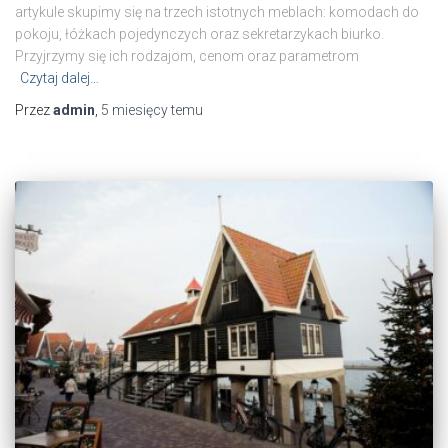
artykule skupimy się na trzech istotnych meblach: komodach do
pokoju, łóżkach pojedynczych oraz sekretarzykach biurko.
Przyjrzymy się ich rodzajom, cenom oraz parametrom
Czytaj dalej…
Przez
admin
,
5 miesięcy
temu