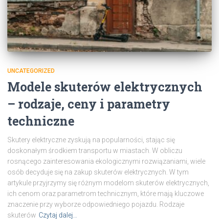
UNCATEGORIZED
Modele skuterów elektrycznych
– rodzaje, ceny i parametry
techniczne
Skutery elektryczne zyskują na popularności, stając się
doskonałym środkiem transportu w miastach. W obliczu
rosnącego zainteresowania ekologicznymi rozwiązaniami, wiele
osób decyduje się na zakup skuterów elektrycznych. W tym
artykule przyjrzymy się różnym modelom skuterów elektrycznych,
ich cenom oraz parametrom technicznym, które mają kluczowe
znaczenie przy wyborze odpowiedniego pojazdu. Rodzaje
skuterów
Czytaj dalej…