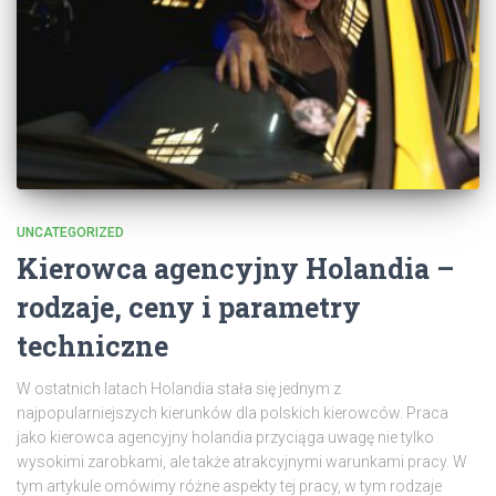
UNCATEGORIZED
Kierowca agencyjny Holandia –
rodzaje, ceny i parametry
techniczne
W ostatnich latach Holandia stała się jednym z
najpopularniejszych kierunków dla polskich kierowców. Praca
jako kierowca agencyjny holandia przyciąga uwagę nie tylko
wysokimi zarobkami, ale także atrakcyjnymi warunkami pracy. W
tym artykule omówimy różne aspekty tej pracy, w tym rodzaje