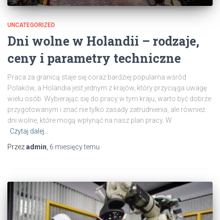
UNCATEGORIZED
Dni wolne w Holandii – rodzaje,
ceny i parametry techniczne
Praca za granicą staje się coraz bardziej popularna wśród
Polaków, a Holandia jest jednym z krajów, który przyciąga uwagę
wielu osób. Wybierając się do pracy w tym kraju, warto być dobrze
przygotowanym i znać nie tylko zasady zatrudnienia, ale również
dni wolne, które mogą wpłynąć na nasz plan pracy. W
Czytaj dalej…
Przez
admin
,
6 miesięcy
temu