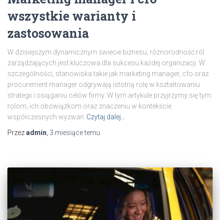
wszystkie warianty i
zastosowania
W dzisiejszym dynamicznym świecie biznesu, różnorodność ról
zarządzających jest kluczowa dla sukcesu każdej organizacji. W
szczególności, stanowiska takie jak marketing manager, cfo oraz
procurement manager odgrywają istotną rolę w kształtowaniu
strategii i osiąganiu celów firmy. W tym artykule przyjrzymy się tym
rolom, ich obowiązkom oraz znaczeniu w kontekście
współczesnych wyzwań
Czytaj dalej…
Przez
admin
,
3 miesiące
temu