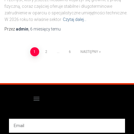
fizyczną, coraz częściej oferuje stabilne i długoterminowe
zatrudnienie w oparciu o specjalistyczne umiejętności techniczne.
W 2026 roku to właśnie sektor
Czytaj dalej…
Przez
admin
,
6 miesięcy
temu
1
2
…
6
NASTĘPNY