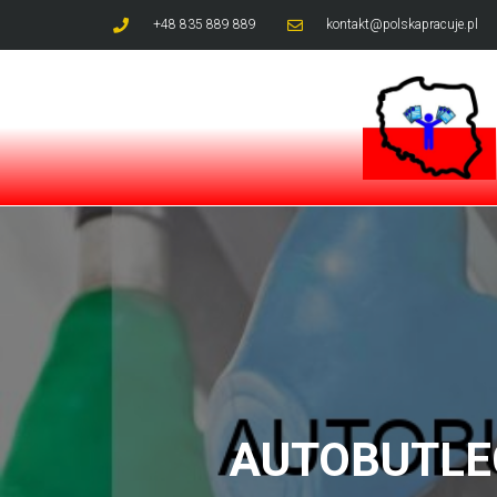
+48 835 889 889
kontakt@polskapracuje.pl
AUTOBUTLEG