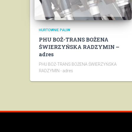
HURTOWNIE PALIW
PHU BOŻ-TRANS BOŻENA
ŚWIERZYŃSKA RADZYMIN –
adres
PHU BOŻ-TRANS BOŻENA ŚWIERZYŃSKA
RADZYMIN - adres