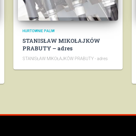
HURTOWNIE PALIW
STANISŁAW MIKOŁAJKÓW
PRABUTY – adres
STANISŁAW MIKOŁAJKÓW PRABUTY - adres