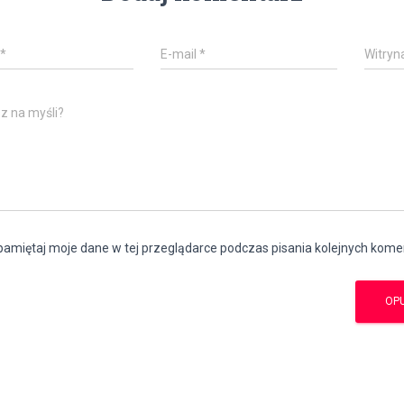
*
E-mail
*
Witryn
z na myśli?
amiętaj moje dane w tej przeglądarce podczas pisania kolejnych kome