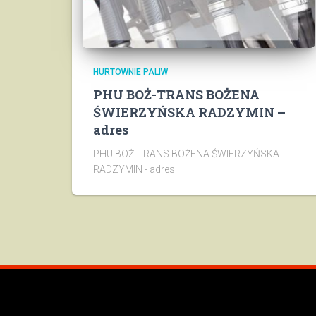
HURTOWNIE PALIW
PHU BOŻ-TRANS BOŻENA
ŚWIERZYŃSKA RADZYMIN –
adres
PHU BOŻ-TRANS BOŻENA ŚWIERZYŃSKA
RADZYMIN - adres