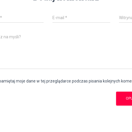
*
E-mail
*
Witryn
z na myśli?
amiętaj moje dane w tej przeglądarce podczas pisania kolejnych kome