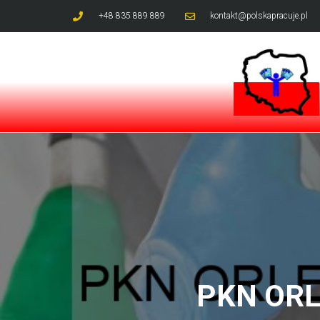
+48 835 889 889
kontakt@polskapracuje.pl
PKN ORL