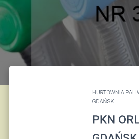
HURTOWNIA PALIW 
GDAŃSK
PKN ORL
GDAŃSK 