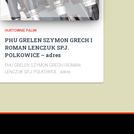
HURTOWNIE PALIW
PHU GRELEN SZYMON GRECH I
ROMAN LENCZUK SP.J.
POLKOWICE – adres
PHU GRELEN SZYMON GRECH I ROMAN
LENCZUK SP.J. POLKOWICE - adres