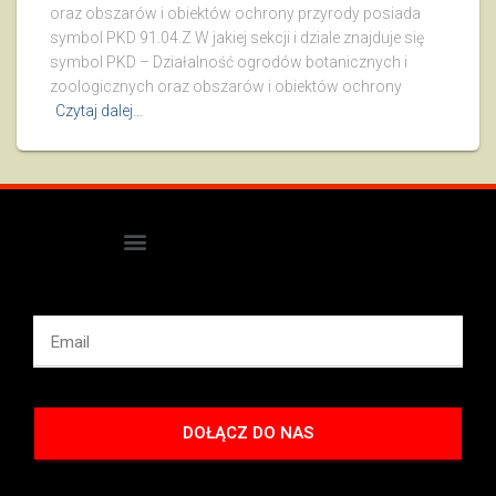
oraz obszarów i obiektów ochrony przyrody posiada
symbol PKD 91.04.Z W jakiej sekcji i dziale znajduje się
symbol PKD – Działalność ogrodów botanicznych i
zoologicznych oraz obszarów i obiektów ochrony
Czytaj dalej…
DOŁĄCZ DO NAS