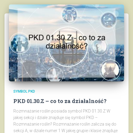
SYMBOL PKD
PKD 01.30.Z – co to za działalność?
Rozmnażanie roślin posiada symbol PKD 01.30.Z W
jakiej sekcji i dziale znajduje się symbol PKD –
Rozmnażanie roślin? Rozmnażanie roślin zalicza się do
sekcji A, w dziale numer 1 W jakiej grupie i klasie znajduje